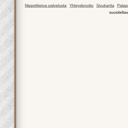
Nippelitietoa palvelusta
Yhteydenotto
Sivukartta
Palape
suositeltav