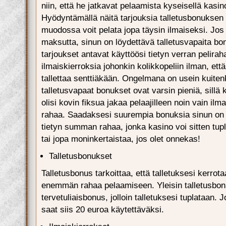
niin, että he jatkavat pelaamista kyseisellä kasino
Hyödyntämällä näitä tarjouksia talletusbonuksen
muodossa voit pelata jopa täysin ilmaiseksi. Jos 
maksutta, sinun on löydettävä talletusvapaita b
tarjoukset antavat käyttöösi tietyn verran pelirah
ilmaiskierroksia johonkin kolikkopeliin ilman, että
tallettaa senttiäkään. Ongelmana on usein kuiten
talletusvapaat bonukset ovat varsin pieniä, sillä 
olisi kovin fiksua jakaa pelaajilleen noin vain ilma
rahaa. Saadaksesi suurempia bonuksia sinun on y
tietyn summan rahaa, jonka kasino voi sitten tupl
tai jopa moninkertaistaa, jos olet onnekas!
Talletusbonukset
Talletusbonus tarkoittaa, että talletuksesi kerrotaa
enemmän rahaa pelaamiseen. Yleisin talletusbo
tervetuliaisbonus, jolloin talletuksesi tuplataan. J
saat siis 20 euroa käytettäväksi.