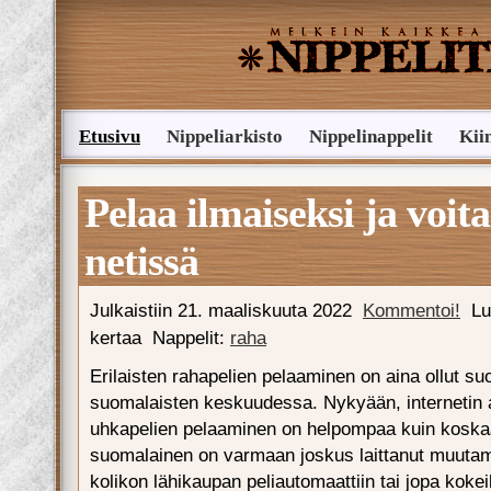
Etusivu
Nippeliarkisto
Nippelinappelit
Kii
Lähetä nippelivinkki
Pelaa ilmaiseksi ja voit
netissä
Julkaistiin
21. maaliskuuta 2022
Kommentoi!
Lu
kertaa
Nappelit:
raha
Erilaisten rahapelien pelaaminen on aina ollut su
suomalaisten keskuudessa. Nykyään, internetin 
uhkapelien pelaaminen on helpompaa kuin koska
suomalainen on varmaan joskus laittanut muuta
kolikon lähikaupan peliautomaattiin tai jopa koke