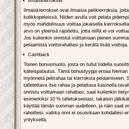
Ilmaiskierrokset
Ilmaiskierrokset ovat ilmaisia pelikierroksia, joit
kolikkopeleissä. Niiden avulla voit pelata pidempä
myös mahdollisuus voittaa jokaisella kierroksella
arvo on yleensä rajoitettu, jotta niillä ei voi voitta
Jos kuitenkin onnistut voittamaan pienen summan
pelaamista voittorahallasi ja kerätä lisää voittoja.
Cashback
Toinen bonusmuoto, josta on tullut todella suosit
käteispalautus. Tämä bonustyyppi eroaa hieman mu
myönnetä pelirahaa tai kierroksia pelaamiseen. S
talletettava itse rahaa ja pelattava kasinolla tava
onnistu voittamaan rahallasi, saat kuitenkin tiet
esimerkiksi 10 % talletuksestasi, takaisin jälkikät
käyttää tämän summan uudelleen, ja näin saat 
rahoillesi, vaikka onni ei osuisikaan kohdallesi 
yrityksellä.