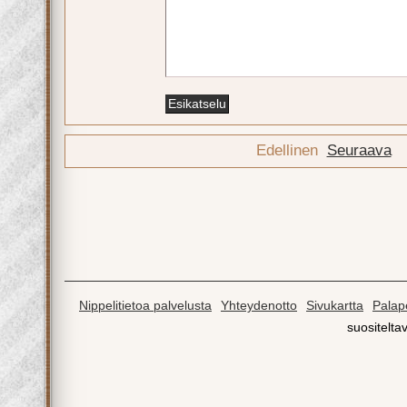
Edellinen
Seuraava
Nippelitietoa palvelusta
Yhteydenotto
Sivukartta
Palape
suositeltav