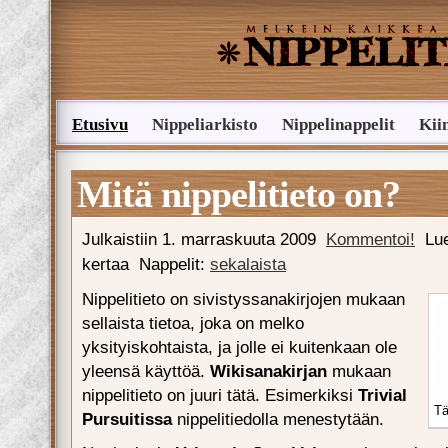
Etusivu
Nippeliarkisto
Nippelinappelit
Kii
Lähetä nippelivinkki
Mitä nippelitieto on?
Julkaistiin
1. marraskuuta 2009
Kommentoi!
Lu
kertaa
Nappelit:
sekalaista
Nippelitieto on sivistyssanakirjojen mukaan
sellaista tietoa, joka on melko
yksityiskohtaista, ja jolle ei kuitenkaan ole
yleensä käyttöä.
Wikisanakirjan
mukaan
nippelitieto on juuri tätä. Esimerkiksi
Trivial
Tä
Pursuitissa
nippelitiedolla menestytään.