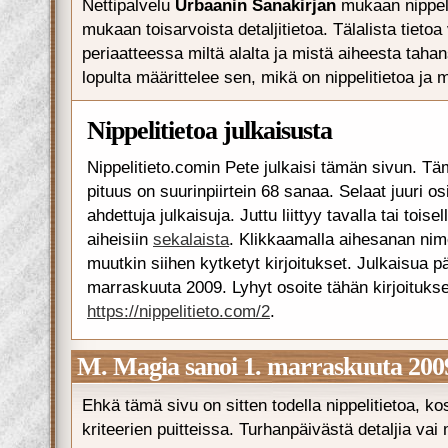
Nettipalvelu
Urbaanin Sanakirjan
mukaan nippeli
mukaan toisarvoista detaljitietoa. Tälalista tietoa 
periaatteessa miltä alalta ja mistä aiheesta taha
lopulta määrittelee sen, mikä on nippelitietoa ja 
Nippelitietoa julkaisusta
Nippelitieto.comin Pete julkaisi tämän sivun. Tä
pituus on suurinpiirtein 68 sanaa. Selaat juuri o
ahdettuja julkaisuja. Juttu liittyy tavalla tai toise
aiheisiin
sekalaista
. Klikkaamalla aihesanan nim
muutkin siihen kytketyt kirjoitukset. Julkaisua pä
marraskuuta 2009. Lyhyt osoite tähän kirjoituks
https://nippelitieto.com/2
.
M. Magia sanoi 1. marraskuuta 2009
Ehkä tämä sivu on sitten todella nippelitietoa, 
kriteerien puitteissa. Turhanpäivästä detaljia vai m