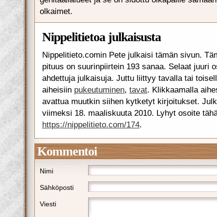
olkaimet.
Nippelitietoa julkaisusta
Nippelitieto.comin Pete julkaisi tämän sivun. Tä
pituus on suurinpiirtein 193 sanaa. Selaat juuri 
ahdettuja julkaisuja. Juttu liittyy tavalla tai toise
aiheisiin
pukeutuminen
,
tavat
. Klikkaamalla aih
avattua muutkin siihen kytketyt kirjoitukset. Julk
viimeksi 18. maaliskuuta 2010. Lyhyt osoite tähä
https://nippelitieto.com/174
.
Kommentoi
Nimi
Sähköposti
Viesti