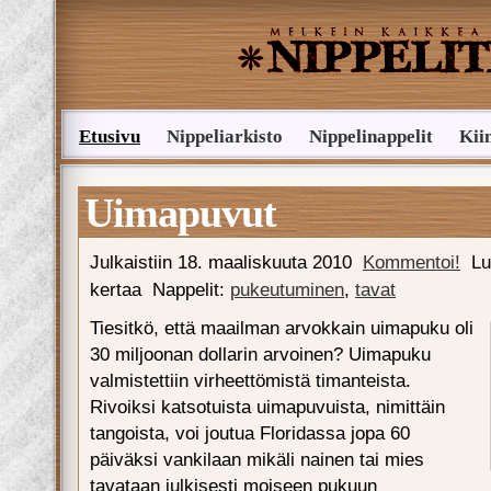
Etusivu
Nippeliarkisto
Nippelinappelit
Kii
Lähetä nippelivinkki
Uimapuvut
Julkaistiin
18. maaliskuuta 2010
Kommentoi!
Lu
kertaa
Nappelit:
pukeutuminen
,
tavat
Tiesitkö, että maailman arvokkain uimapuku oli
30 miljoonan dollarin arvoinen? Uimapuku
valmistettiin virheettömistä timanteista.
Rivoiksi katsotuista uimapuvuista, nimittäin
tangoista, voi joutua Floridassa jopa 60
päiväksi vankilaan mikäli nainen tai mies
tavataan julkisesti moiseen pukuun