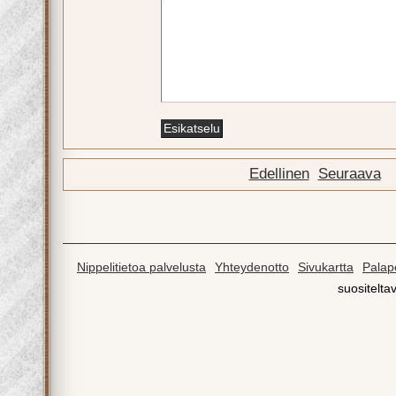
Edellinen
Seuraava
Nippelitietoa palvelusta
Yhteydenotto
Sivukartta
Palape
suositeltav