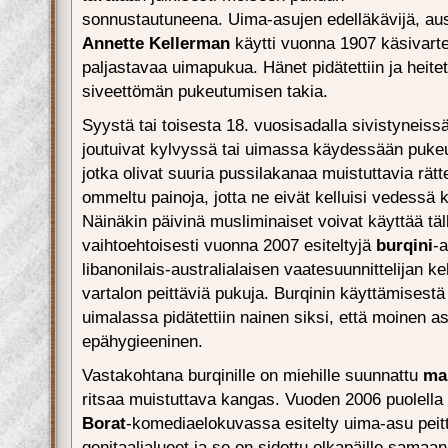
sonnustautuneena. Uima-asujen edelläkävijä, aust
Annette Kellerman
käytti vuonna 1907 käsivarte
paljastavaa uimapukua. Hänet pidätettiin ja heitet
siveettömän pukeutumisen takia.
Syystä tai toisesta 18. vuosisadalla sivistyneiss
joutuivat kylvyssä tai uimassa käydessään puke
jotka olivat suuria pussilakanaa muistuttavia rätte
ommeltu painoja, jotta ne eivät kelluisi vedessä k
Näinäkin päivinä musliminaiset voivat käyttää tälla
vaihtoehtoisesti vuonna 2007 esiteltyjä
burqini
-a
libanonilais-australialaisen vaatesuunnittelijan k
vartalon peittäviä pukuja. Burqinin käyttämisestä 
uimalassa pidätettiin nainen siksi, että moinen 
epähygieeninen.
Vastakohtana burqinille on miehille suunnattu
ma
ritsaa muistuttava kangas. Vuoden 2006 puolella
Borat
-komediaelokuvassa esitelty uima-asu pei
genitaalialueet ja se on sidottu olkapäille samaa