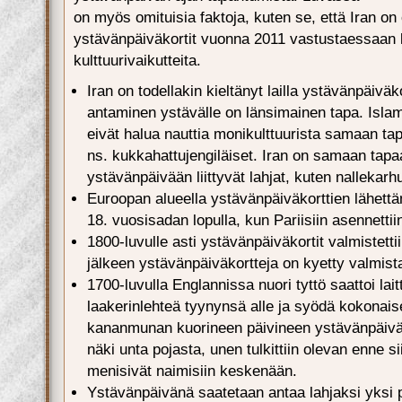
on myös omituisia faktoja, kuten se, että Iran on 
ystävänpäiväkortit vuonna 2011 vastustaessaan 
kulttuurivaikutteita.
Iran on todellakin kieltänyt lailla ystävänpäiväk
antaminen ystävälle on länsimainen tapa. Islam
eivät halua nauttia monikulttuurista samaan t
ns. kukkahattujengiläiset. Iran on samaan tapa
ystävänpäivään liittyvät lahjat, kuten nallekarhu
Euroopan alueella ystävänpäiväkorttien lähett
18. vuosisadan lopulla, kun Pariisiin asennettiin
1800-luvulle asti ystävänpäiväkortit valmistett
jälkeen ystävänpäiväkortteja on kyetty valmist
1700-luvulla Englannissa nuori tyttö saattoi lait
laakerinlehteä tyynynsä alle ja syödä kokonais
kananmunan kuorineen päivineen ystävänpäiväil
näki unta pojasta, unen tulkittiin olevan enne sii
menisivät naimisiin keskenään.
Ystävänpäivänä saatetaan antaa lahjaksi yksi 