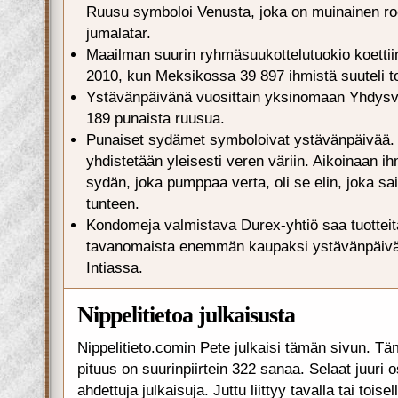
Ruusu symboloi Venusta, joka on muinainen r
jumalatar.
Maailman suurin ryhmäsuukottelutuokio koetti
2010, kun Meksikossa 39 897 ihmistä suuteli to
Ystävänpäivänä vuosittain yksinomaan Yhdys
189 punaista ruusua.
Punaiset sydämet symboloivat ystävänpäivää. 
yhdistetään yleisesti veren väriin. Aikoinaan ih
sydän, joka pumppaa verta, oli se elin, joka s
tunteen.
Kondomeja valmistava Durex-yhtiö saa tuotteit
tavanomaista enemmän kaupaksi ystävänpäivä
Intiassa.
Nippelitietoa julkaisusta
Nippelitieto.comin Pete julkaisi tämän sivun. Tä
pituus on suurinpiirtein 322 sanaa. Selaat juuri 
ahdettuja julkaisuja. Juttu liittyy tavalla tai toise