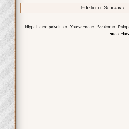
Edellinen
Seuraava
Nippelitietoa palvelusta
Yhteydenotto
Sivukartta
Palape
suositeltav