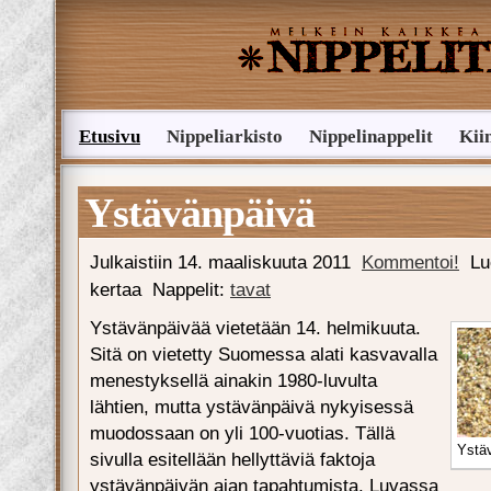
Etusivu
Nippeliarkisto
Nippelinappelit
Kii
Lähetä nippelivinkki
Ystävänpäivä
Julkaistiin
14. maaliskuuta 2011
Kommentoi!
Lu
kertaa
Nappelit:
tavat
Ystävänpäivää vietetään 14. helmikuuta.
Sitä on vietetty Suomessa alati kasvavalla
menestyksellä ainakin 1980-luvulta
lähtien, mutta ystävänpäivä nykyisessä
muodossaan on yli 100-vuotias. Tällä
Ystäv
sivulla esitellään hellyttäviä faktoja
ystävänpäivän ajan tapahtumista. Luvassa