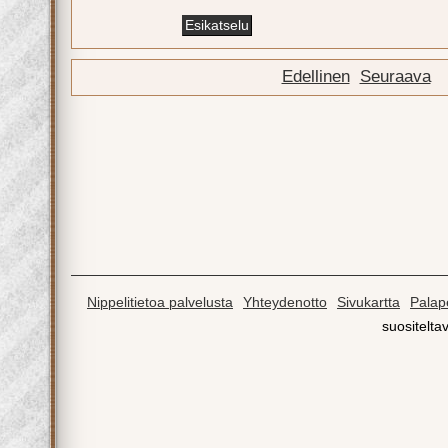
Edellinen
Seuraava
Nippelitietoa palvelusta
Yhteydenotto
Sivukartta
Palape
suositeltav