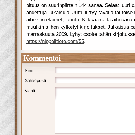
pituus on suurinpiirtein 144 sanaa. Selaat juuri 
ahdettuja julkaisuja. Juttu liittyy tavalla tai toise
aiheisiin
eläimet
,
luonto
. Klikkaamalla aihesanan
muutkin siihen kytketyt kirjoitukset. Julkaisua pä
marraskuuta 2009. Lyhyt osoite tähän kirjoituks
https://nippelitieto.com/55
.
Kommentoi
Nimi
Sähköposti
Viesti