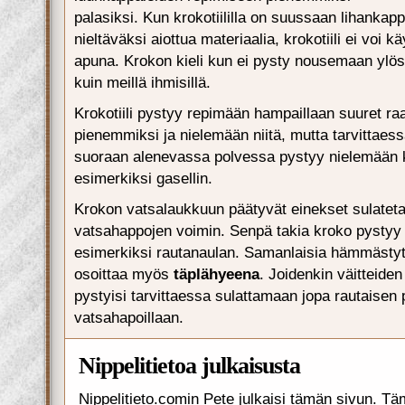
palasiksi. Kun krokotiililla on suussaan lihankap
nieltäväksi aiottua materiaalia, krokotiili ei voi k
apuna. Krokon kieli kun ei pysty nousemaan ylö
kuin meillä ihmisillä.
Krokotiili pystyy repimään hampaillaan suuret r
pienemmiksi ja nielemään niitä, mutta tarvittaes
suoraan alenevassa polvessa pystyy nielemään 
esimerkiksi gasellin.
Krokon vatsalaukkuun päätyvät einekset sulateta
vatsahappojen voimin. Senpä takia kroko pystyy
esimerkiksi rautanaulan. Samanlaisia hämmästyt
osoittaa myös
täplähyeena
. Joidenkin väitteiden
pystyisi tarvittaessa sulattamaan jopa rautaisen
vatsahapoillaan.
Nippelitietoa julkaisusta
Nippelitieto.comin Pete julkaisi tämän sivun. Tä