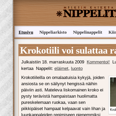
Etusivu
Nippeliarkisto
Nippelinappelit
Kii
Lähetä nippelivinkki
Krokotiili voi sulattaa 
Julkaistiin
18. marraskuuta 2009
Kommentoi!
L
kertaa
Nappelit:
eläimet
,
luonto
Krokotiileilla on omalaatuisia kykyjä, joiden
ansiosta se on säilynyt hengissä näihin
päiviin asti. Mateleva liskomainen kroko ei
pysty terävistä hampaistaan huolimatta
pureskelemaan ruokaa, vaan sen
piikkipäiset hampaat kelpaavat vain lihan ja
Krok
luunkappaleiden repimiseen pienemmiksi