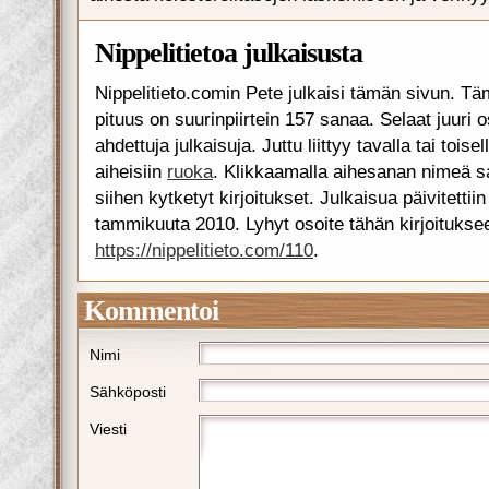
Nippelitietoa julkaisusta
Nippelitieto.comin Pete julkaisi tämän sivun. Tä
pituus on suurinpiirtein 157 sanaa. Selaat juuri 
ahdettuja julkaisuja. Juttu liittyy tavalla tai toise
aiheisiin
ruoka
. Klikkaamalla aihesanan nimeä s
siihen kytketyt kirjoitukset. Julkaisua päivitettii
tammikuuta 2010. Lyhyt osoite tähän kirjoitukse
https://nippelitieto.com/110
.
Kommentoi
Nimi
Sähköposti
Viesti