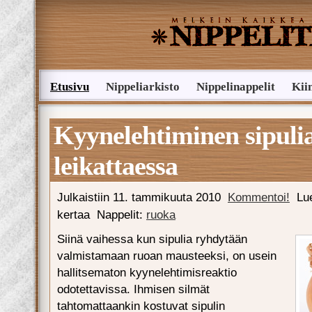
Etusivu
Nippeliarkisto
Nippelinappelit
Kii
Lähetä nippelivinkki
Kyynelehtiminen sipuli
leikattaessa
Julkaistiin
11. tammikuuta 2010
Kommentoi!
Lu
kertaa
Nappelit:
ruoka
Siinä vaihessa kun sipulia ryhdytään
valmistamaan ruoan mausteeksi, on usein
hallitsematon kyynelehtimisreaktio
odotettavissa. Ihmisen silmät
tahtomattaankin kostuvat sipulin