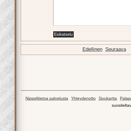
Edellinen
Seuraava
Nippelitietoa palvelusta
Yhteydenotto
Sivukartta
Palape
suositeltav