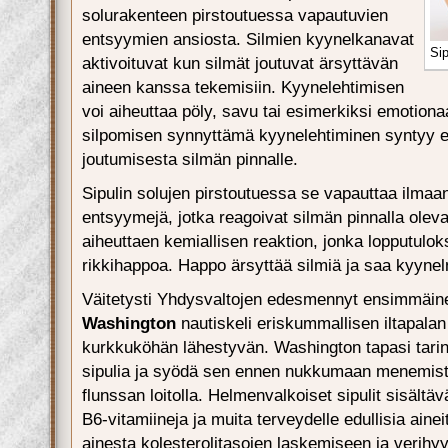
solurakenteen pirstoutuessa vapautuvien
entsyymien ansiosta. Silmien kyynelkanavat
Sip
aktivoituvat kun silmät joutuvat ärsyttävän
aineen kanssa tekemisiin. Kyynelehtimisen
voi aiheuttaa pöly, savu tai esimerkiksi emotionaal
silpomisen synnyttämä kyynelehtiminen syntyy 
joutumisesta silmän pinnalle.
Sipulin solujen pirstoutuessa se vapauttaa ilmaan
entsyymejä, jotka reagoivat silmän pinnalla ole
aiheuttaen kemiallisen reaktion, jonka lopputulok
rikkihappoa. Happo ärsyttää silmiä ja saa kyyn
Väitetysti Yhdysvaltojen edesmennyt ensimmäine
Washington
nautiskeli eriskummallisen iltapalan
kurkkuköhän lähestyvän. Washington tapasi tari
sipulia ja syödä sen ennen nukkumaan menemist
flunssan loitolla. Helmenvalkoiset sipulit sisältäv
B6-vitamiineja ja muita terveydelle edullisia ainei
ainesta kolesterolitasojen laskemiseen ja verih