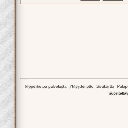
Nippelitietoa palvelusta
Yhteydenotto
Sivukartta
Palape
suositeltav