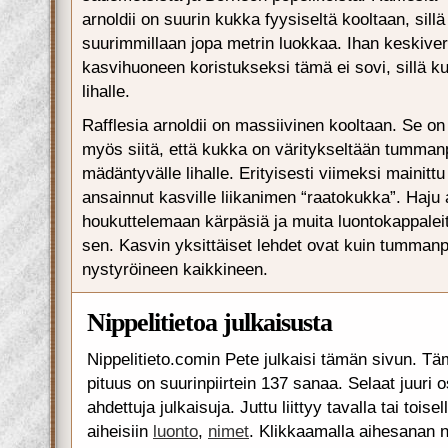
arnoldii on suurin kukka fyysiseltä kooltaan, sillä
suurimmillaan jopa metrin luokkaa. Ihan keskiver
kasvihuoneen koristukseksi tämä ei sovi, sillä 
lihalle.
Rafflesia arnoldii on massiivinen kooltaan. Se on
myös siitä, että kukka on väritykseltään tumman
mädäntyvälle lihalle. Erityisesti viimeksi mainit
ansainnut kasville liikanimen “raatokukka”. Haju 
houkuttelemaan kärpäsiä ja muita luontokappale
sen. Kasvin yksittäiset lehdet ovat kuin tummanp
nystyröineen kaikkineen.
Nippelitietoa julkaisusta
Nippelitieto.comin Pete julkaisi tämän sivun. Tä
pituus on suurinpiirtein 137 sanaa. Selaat juuri 
ahdettuja julkaisuja. Juttu liittyy tavalla tai toise
aiheisiin
luonto
,
nimet
. Klikkaamalla aihesanan 