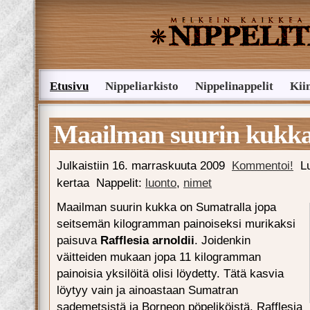
Etusivu
Nippeliarkisto
Nippelinappelit
Kii
Lähetä nippelivinkki
Maailman suurin kukk
Julkaistiin
16. marraskuuta 2009
Kommentoi!
L
kertaa
Nappelit:
luonto
,
nimet
Maailman suurin kukka on Sumatralla jopa
seitsemän kilogramman painoiseksi murikaksi
paisuva
Rafflesia arnoldii
. Joidenkin
väitteiden mukaan jopa 11 kilogramman
painoisia yksilöitä olisi löydetty. Tätä kasvia
löytyy vain ja ainoastaan Sumatran
sademetsistä ja Borneon pöpeliköistä. Rafflesia