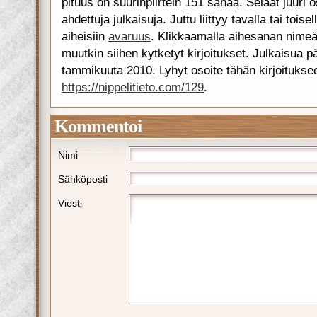
pituus on suurinpiirtein 151 sanaa. Selaat juuri 
ahdettuja julkaisuja. Juttu liittyy tavalla tai toise
aiheisiin
avaruus
. Klikkaamalla aihesanan nimeä
muutkin siihen kytketyt kirjoitukset. Julkaisua pä
tammikuuta 2010. Lyhyt osoite tähän kirjoitukse
https://nippelitieto.com/129
.
Kommentoi
Nimi
Sähköposti
Viesti