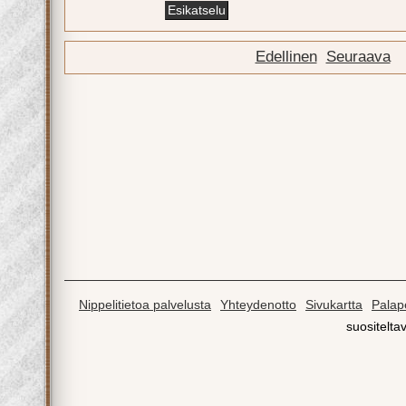
Edellinen
Seuraava
Nippelitietoa palvelusta
Yhteydenotto
Sivukartta
Palape
suositeltav