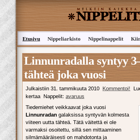
Etusivu
Nippeliarkisto
Nippelinappelit
Kii
Lähetä nippelivinkki
Linnunradalla syntyy 3
tähteä joka vuosi
Julkaistiin
31. tammikuuta 2010
Kommentoi!
Lu
kertaa
Nappelit:
avaruus
Tiedemiehet veikkaavat joka vuosi
Linnunradan
galaksissa syntyvän kolmesta
viiteen uutta tähteä. Tätä väitettä ei ole
varmaksi osoitettu, sillä sen mittaaminen
silmämääräisesti on mahdotonta ja