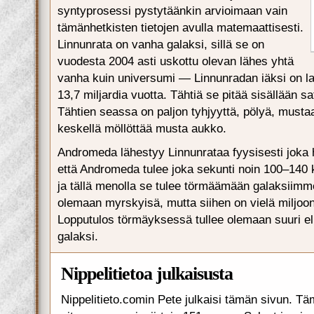
syntyprosessi pystytäänkin arvioimaan vain
tämänhetkisten tietojen avulla matemaattisesti.
Linnunrata on vanha galaksi, sillä se on
vuodesta 2004 asti uskottu olevan lähes yhtä
vanha kuin universumi — Linnunradan iäksi on la
13,7 miljardia vuotta. Tähtiä se pitää sisällään sa
Tähtien seassa on paljon tyhjyyttä, pölyä, mustaa
keskellä möllöttää musta aukko.
Andromeda lähestyy Linnunrataa fyysisesti joka h
että Andromeda tulee joka sekunti noin 100–140
ja tällä menolla se tulee törmäämään galaksiimm
olemaan myrskyisä, mutta siihen on vielä miljoon
Lopputulos törmäyksessä tullee olemaan suuri el
galaksi.
Nippelitietoa julkaisusta
Nippelitieto.comin Pete julkaisi tämän sivun. Tä