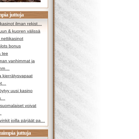
pia juttuja
kasinot ilman rekist…
uun & kuoren välissä
nettikasinot
slots bonus
 tee
man vanhimmat ja
imm…
a kierrätysvapaat
ot…
öytyy uusi kasino
os…
suomalaiset voivat
…
vinkit joilla pärjäät pa…
tuimpia juttuja