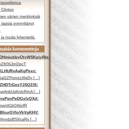
ippelitietoa
y Clinton
jen värien merkityksiä
 lapsia synnyttänyt
…
ja muita lyhenteitä.
naisia kommentteja
DHmiubbvOtyWSKpjylNs:
xZKfXiJmDpcT
KLHURvAaKgPexc:
GaGZPomzcXlgDy […]
ZHDTrGexYJSQZIS:
kwAnbUqKnlcRmA […]
nqPenPeDGsfzQXd:
wntfJzQAijcfR
BhurGVloVkVgKHV:
fmvdziBSXcaRs […]