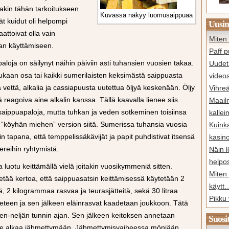
nakin tähän tarkoitukseen
Kuvassa näkyy luomusaippuaa
ät kuidut oli helpompi
Uusim
attoivat olla vain
Miten 
uan käyttämiseen.
Paff p
loja on säilynyt näihin päiviin asti tuhansien vuosien takaa.
Uudet 
ukaan osa tai kaikki sumerilaisten keksimästä saippuasta
video
la vettä, alkalia ja cassiapuusta uutettua öljyä keskenään. Öljy
Vihreä
reagoiva aine alkalin kanssa. Tällä kaavalla lienee siis
Maail
saippuapaloja, mutta tuhkan ja veden sotkeminen toisiinsa
kalle
“köyhän miehen” version siitä. Sumerissa tuhansia vuosia
Kuink
tain tapana, että temppelissäkävijät ja papit puhdistivat itsensä
kasin
ereihin ryhtymistä.
Näin l
help
uotu keittämällä vielä joitakin vuosikymmeniä sitten.
Miten 
etää kertoa, että saippuasatsin keittämisessä käytetään 2
käytt
, 2 kilogrammaa rasvaa ja teurasjätteitä, sekä 30 litraa
Pikku 
 veteen ja sen jälkeen eläinrasvat kaadetaan joukkoon. Tätä
en-neljän tunnin ajan. Sen jälkeen keitoksen annetaan
Suosi
 se alkaa jähmettymään. Jähmettymisvaiheessa mönjään