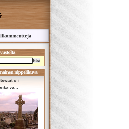
likommentteja
ivustolta
Etsi
nainen nippelikuva
tewart oli
ankaiva…