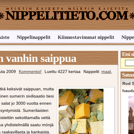
kisto
Nippelinappelit
Kiinnostavimmat nippelit
Nippe
Etsi s
 vanhin saippua
uta 2009
Kommentoi!
Luettu 4227 kertaa
Nappelit:
maat
,
Satun
Rod S
etkä keksivät saippuan, mutta
haud
nen sumerin sivilisaatio tiesi
 salat jo 3000 vuotta ennen
syntymistä. Sumerilaisten
tettiin sekoittamalla vettä
nka yhdistelmällä saatu mönjä
 raakavillasta ja kankaista.