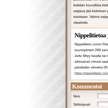
lisätään kourallisia kei
saippua jää keitoksen 
toisistaan. Valmis sai
viipaloida.
Nippelitietoa 
Nippelitieto.comin Pet
suurinpiirtein 289 san
Juttu liittyy tavalla ta
aihesanan nimeä saat a
päivitettiin viimeksi 
https://nippelitieto.co
Kommentoi
Nimi
Sähköposti