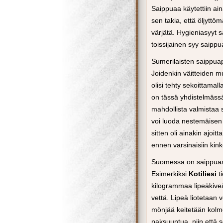
Saippuaa käytettiin ai
sen takia, että öljyttöm
värjätä. Hygieniasyyt sa
toissijainen syy saipp
Sumerilaisten saippuapa
Joidenkin väitteiden m
olisi tehty sekoittamal
on tässä yhdistelmässä 
mahdollista valmistaa 
voi luoda nestemäisen 
sitten oli ainakin ajoit
ennen varsinaisiin kink
Suomessa on saippuaa l
Esimerkiksi
Kotiliesi
ti
kilogrammaa lipeäkiveä
vettä. Lipeä liotetaan
mönjää keitetään kolm
paksuuntua, niin että