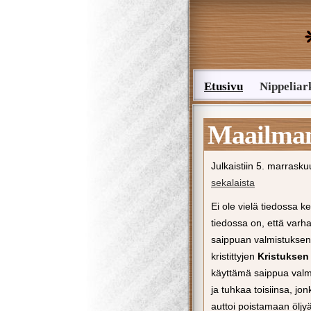
Etusivu
Nippeliar
Lähetä nippelivinkki
Maailman
Julkaistiin
5. marrasku
sekalaista
Ei ole vielä tiedossa k
tiedossa on, että varhai
saippuan valmistuksen
kristittyjen
Kristuksen
käyttämä saippua valmis
ja tuhkaa toisiinsa, jo
auttoi poistamaan öljyä