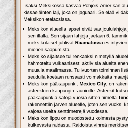
lisäksi Meksikossa kasvaa Pohjois-Amerikan alu
kissaeläinten laji, joka on jaguaari. Se elää viid
Meksikon eteläosissa.
Meksikon alueella lapset eivät saa joululahjoja
sen illalla. Sen sijaan lahjoja jaetaan 6. tammiku
meksikolaiset juhlivat
Raamatussa
esiintyvien
miehen saapumista.
Meksiko sijaitsee tulirenkaaksi nimetyllä alueell
hahmoteltu vulkaanisesti aktiivisia alueita e
muualla maailmassa. Tulivuorten toiminnan lisäk
seudulla koetaan runsaasti voimakkaita maanjä
Meksikon pääkaupunki,
Mexico City
, on raken
asteekkien kaupungin raunioille. Asteekit kutsu
pääkaupunkia satoja vuosia sitten nimellä
Teno
rakennettiin järven alueelle, joten sen vuoksi
vajoaa useita senttimetrejä vuodessa.
Meksikon lippu on muodostettu kolmesta pysty
kulkevasta raidasta. Raidoista vihreä merkitse