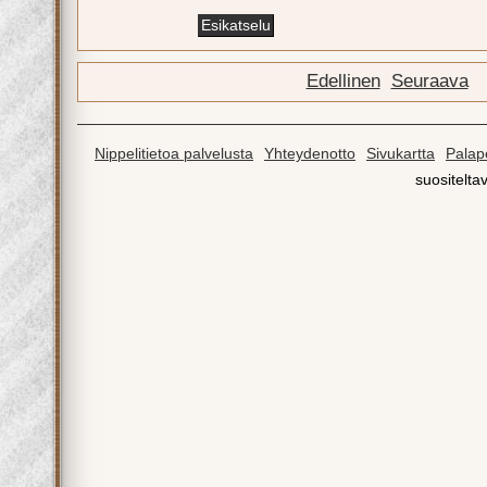
Edellinen
Seuraava
Nippelitietoa palvelusta
Yhteydenotto
Sivukartta
Palape
suositeltav