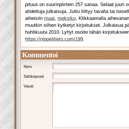
pituus on suurinpiirtein 257 sanaa. Selaat juuri 
ahdettuja julkaisuja. Juttu liittyy tavalla tai toise
aiheisiin
maat
,
meksiko
. Klikkaamalla aihesana
muutkin siihen kytketyt kirjoitukset. Julkaisua päi
huhtikuuta 2010. Lyhyt osoite tähän kirjoituksee
https://nippelitieto.com/199
.
Kommentoi
Nimi
Sähköposti
Viesti