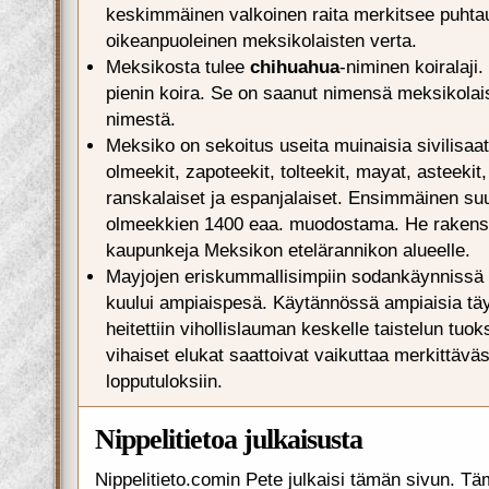
keskimmäinen valkoinen raita merkitsee puhtau
oikeanpuoleinen meksikolaisten verta.
Meksikosta tulee
chihuahua
-niminen koiralaji
pienin koira. Se on saanut nimensä meksikolai
nimestä.
Meksiko on sekoitus useita muinaisia sivilisaati
olmeekit, zapoteekit, tolteekit, mayat, asteekit, 
ranskalaiset ja espanjalaiset. Ensimmäinen suuri
olmeekkien 1400 eaa. muodostama. He rakensi
kaupunkeja Meksikon etelärannikon alueelle.
Mayjojen eriskummallisimpiin sodankäynnissä k
kuului ampiaispesä. Käytännössä ampiaisia tä
heitettiin vihollislauman keskelle taistelun tuo
vihaiset elukat saattoivat vaikuttaa merkittäväs
lopputuloksiin.
Nippelitietoa julkaisusta
Nippelitieto.comin Pete julkaisi tämän sivun. Tä