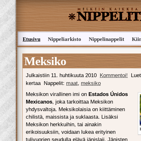
Etusivu
Nippeliarkisto
Nippelinappelit
Kii
Lähetä nippelivinkki
Meksiko
Julkaistiin
11. huhtikuuta 2010
Kommentoi!
Luet
kertaa
Nappelit:
maat
,
meksiko
Meksikon virallinen imi on
Estados Únidos
Mexicanos
, joka tarkoittaa Meksikon
yhdysvaltoja. Meksikolaisia on kiittäminen
chilistä, maissista ja suklaasta. Lisäksi
Meksikon herkkuihin, tai ainakin
erikoisuuksiin, voidaan lukea erityinen
tulivuorien seudulla elävä jänislaji. Jänisten