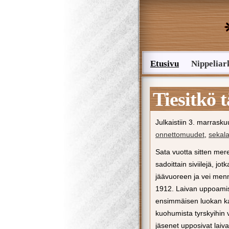
Etusivu
Nippeliar
Lähetä nippelivinkki
Tiesitkö 
Julkaistiin
3. marrasku
onnettomuudet
,
sekala
Sata vuotta sitten me
sadoittain siviilejä, jo
jäävuoreen ja vei men
1912. Laivan uppoamis
ensimmäisen luokan kan
kuohumista tyrskyihin
jäsenet upposivat lai