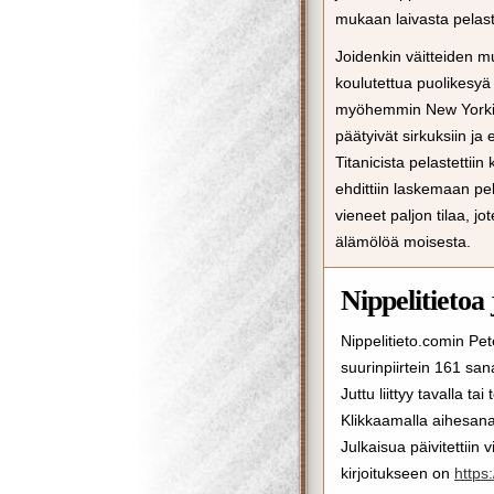
mukaan laivasta pelaste
Joidenkin väitteiden mu
koulutettua puolikesyä 
myöhemmin New Yorkiin
päätyivät sirkuksiin ja
Titanicista pelastettii
ehdittiin laskemaan p
vieneet paljon tilaa, j
älämölöä moisesta.
Nippelitietoa 
Nippelitieto.comin Pet
suurinpiirtein 161 san
Juttu liittyy tavalla ta
Klikkaamalla aihesanan
Julkaisua päivitettiin
kirjoitukseen on
https: