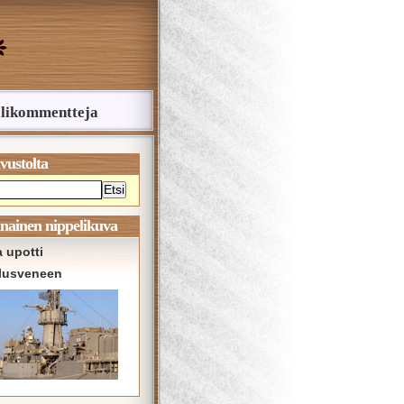
likommentteja
ivustolta
Etsi
nainen nippelikuva
 upotti
lusveneen