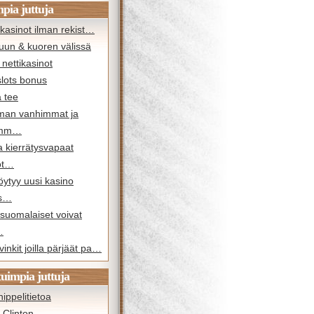
pia juttuja
kasinot ilman rekist…
uun & kuoren välissä
nettikasinot
slots bonus
 tee
man vanhimmat ja
imm…
a kierrätysvapaat
ot…
öytyy uusi kasino
os…
suomalaiset voivat
…
vinkit joilla pärjäät pa…
tuimpia juttuja
ippelitietoa
y Clinton