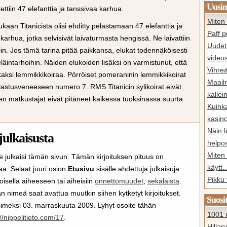
Uusim
ttiin 47 elefanttia ja tanssivaa karhua.
Miten 
kaan Titanicista olisi ehditty pelastamaan 47 elefanttia ja
Paff p
karhua, jotka selvisivät laivaturmasta hengissä. Ne laivattiin
Uudet 
. Jos tämä tarina pitää paikkansa, elukat todennäköisesti
video
 eläintarhoihin. Näiden elukoiden lisäksi on varmistunut, että
Vihreä
n kaksi lemmikkikoiraa. Pörröiset pomeraninin lemmikkikoirat
Maail
elastusveneeseen numero 7.
RMS
Titanicin sylikoirat eivät
kalle
oten matkustajat eivät pitäneet kaikessa tuoksinassa suurta
Kuink
kasin
Näin l
julkaisusta
help
Miten 
e julkaisi tämän sivun. Tämän kirjoituksen pituus on
käytt
aa. Selaat juuri osion
Etusivu
sisälle ahdettuja julkaisuja.
Pikku 
i toisella aiheeseen tai aiheisiin
onnettomuudet
,
sekalaista
.
 nimeä saat avattua muutkin siihen kytketyt kirjoitukset.
Suosi
 viimeksi 03. marraskuuta 2009. Lyhyt osoite tähän
1001 n
//nippelitieto.com/17
.
Hillar