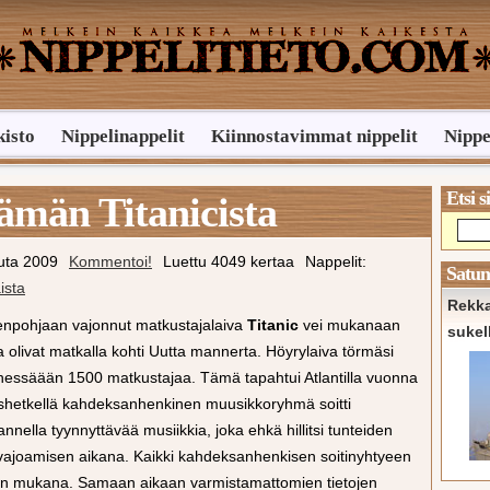
kisto
Nippelinappelit
Kiinnostavimmat nippelit
Nippe
Etsi s
tämän Titanicista
uta 2009
Kommentoi!
Luettu 4049 kertaa
Nappelit:
Satun
ista
Rekka
renpohjaan vajonnut matkustajalaiva
Titanic
vei mukanaan
sukel
tka olivat matkalla kohti Uutta mannerta. Höyrylaiva törmäsi
nessäään 1500 matkustajaa. Tämä tapahtui Atlantilla vuonna
hetkellä kahdeksanhenkinen muusikkoryhmä soitti
nella tyynnyttävää musiikkia, joka ehkä hillitsi tunteiden
 vajoamisen aikana. Kaikki kahdeksanhenkisen soitinyhtyeen
van mukana. Samaan aikaan varmistamattomien tietojen