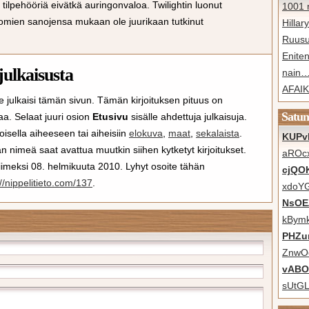
en tilpehööriä eivätkä auringonvaloa. Twilightin luonut
1001 n
omien sanojensa mukaan ole juurikaan tutkinut
Hillar
Ruusu
Eniten
julkaisusta
nain
AFAIK 
e julkaisi tämän sivun. Tämän kirjoituksen pituus on
Satun
aa. Selaat juuri osion
Etusivu
sisälle ahdettuja julkaisuja.
i toisella aiheeseen tai aiheisiin
elokuva
,
maat
,
sekalaista
.
KUPv
 nimeä saat avattua muutkin siihen kytketyt kirjoitukset.
aROc
 viimeksi 08. helmikuuta 2010. Lyhyt osoite tähän
cjQO
://nippelitieto.com/137
.
xdoY
NsOE
kBym
PHZu
ZnwOo
vABO
sUtGL