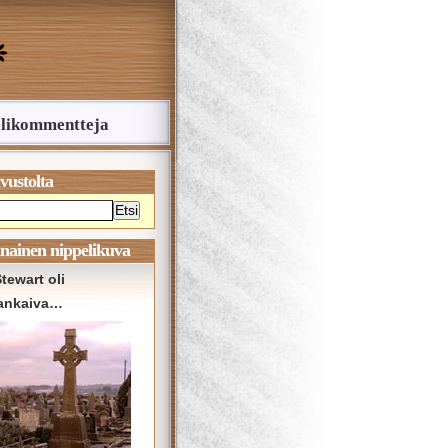
likommentteja
ivustolta
Etsi
nainen nippelikuva
tewart oli
ankaiva…