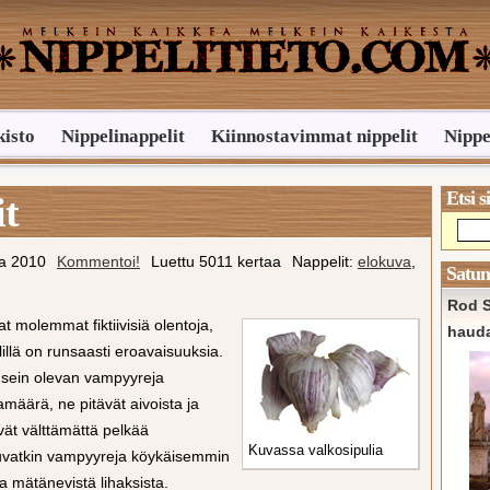
kisto
Nippelinappelit
Kiinnostavimmat nippelit
Nippe
Etsi s
t
ta 2010
Kommentoi!
Luettu 5011 kertaa
Nappelit:
elokuva
,
Satun
Rod S
t molemmat fiktiivisiä olentoja,
haud
lillä on runsaasti eroavaisuuksia.
usein olevan vampyyreja
määrä, ne pitävät aivoista ja
ivät välttämättä pelkää
Kuvassa valkosipulia
kkuvatkin vampyyreja köykäisemmin
 mätänevistä lihaksista.