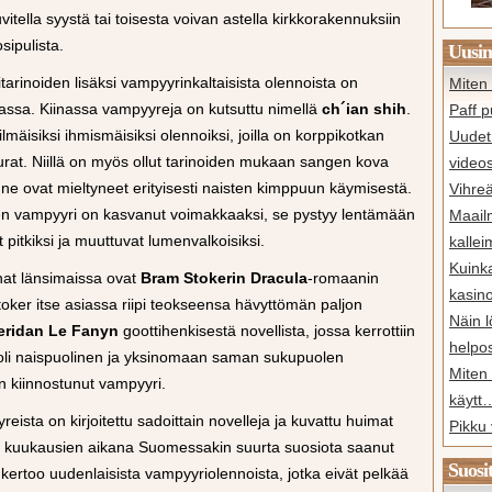
itella syystä tai toisesta voivan astella kirkkorakennuksiin
sipulista.
Uusim
arinoiden lisäksi vampyyrinkaltaisista olennoista on
Miten 
assa. Kiinassa vampyyreja on kutsuttu nimellä
ch´ian shih
.
Paff p
ilmäisiksi ihmismäisiksi olennoiksi, joilla on korppikotkan
Uudet 
urat. Niillä on myös ollut tarinoiden mukaan sangen kova
video
ä ne ovat mieltyneet erityisesti naisten kimppuun käymisestä.
Vihreä
nen vampyyri on kasvanut voimakkaaksi, se pystyy lentämään
Maail
 pitkiksi ja muuttuvat lumenvalkoisiksi.
kalle
Kuink
nat länsimaissa ovat
Bram Stokerin Dracula
-romaanin
kasin
ker itse asiassa riipi teokseensa hävyttömän paljon
Näin l
eridan Le Fanyn
goottihenkisestä novellista, jossa kerrottiin
help
 oli naispuolinen ja yksinomaan saman sukupuolen
Miten 
in kiinnostunut vampyyri.
käytt
ista on kirjoitettu sadoittain novelleja ja kuvattu huimat
Pikku 
e kuukausien aikana Suomessakin suurta suosiota saanut
Suosi
 kertoo uudenlaisista vampyyriolennoista, jotka eivät pelkää