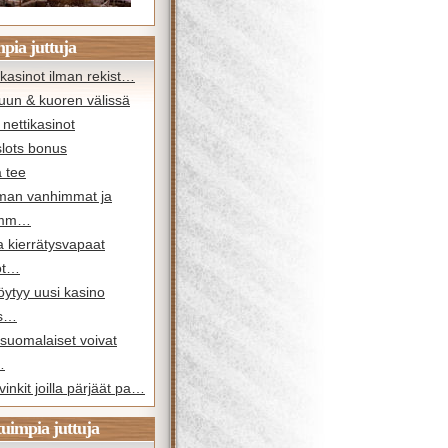
pia juttuja
kasinot ilman rekist…
uun & kuoren välissä
nettikasinot
slots bonus
 tee
man vanhimmat ja
imm…
a kierrätysvapaat
ot…
öytyy uusi kasino
os…
suomalaiset voivat
…
vinkit joilla pärjäät pa…
tuimpia juttuja