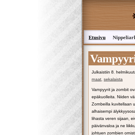
Etusivu
Nippeliar
Lähetä nippelivinkki
Vampyyri
Julkaistiin
8. helmikuu
maat
,
sekalaista
Vampyyrit ja zombit ova
epäkuolleita. Niiden vä
Zombeilla kuvitellaan 
alhaisempi älykkyysosa
lihasta veren sijaan, e
päivänvaloa ja ne lii
johtuen zombien omista