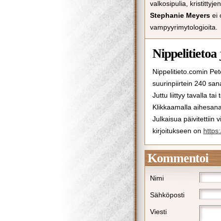
valkosipulia, kristittyj
Stephanie Meyers
ei 
vampyyrimytologioita.
Nippelitietoa 
Nippelitieto.comin Pet
suurinpiirtein 240 san
Juttu liittyy tavalla ta
Klikkaamalla aihesanan
Julkaisua päivitettiin
kirjoitukseen on
https
Kommentoi
Nimi
Sähköposti
Viesti