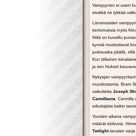
Vampyyrien ei usein kuv
eivätkä ne tykkää valko
Länsimaisten vampyyrit
kertomuksia myös Kiin
Niitä on kuvailtu punas
kynsiä muistuttavat ko
juoksuaika päällä, sill
Kun tällainen kiinalai
ja sen hiukset kasvavat
Nykyajan vampyyritari
muodostamia. Bram Sto
vaikutteita
Joseph Sh
Carmillasta
. Carmilla
edustajista kaikin tavo
Vuosien aikana vampyyre
määrät elokuvia. Viim
Twilight
-teosten sarja