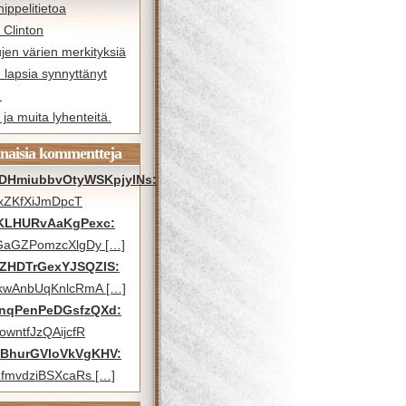
ippelitietoa
y Clinton
jen värien merkityksiä
 lapsia synnyttänyt
…
ja muita lyhenteitä.
naisia kommentteja
DHmiubbvOtyWSKpjylNs:
xZKfXiJmDpcT
KLHURvAaKgPexc:
GaGZPomzcXlgDy […]
ZHDTrGexYJSQZIS:
kwAnbUqKnlcRmA […]
nqPenPeDGsfzQXd:
wntfJzQAijcfR
BhurGVloVkVgKHV:
fmvdziBSXcaRs […]